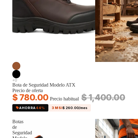
Accesorios
Oferta
Bota de Seguridad Modelo ATX
Precio de oferta
$ 780.00
$ 1,400.00
Precio habitual
AHORRA
44%
3 MSI
$ 260.00/mes
Promociones
Botas
de
Seguridad