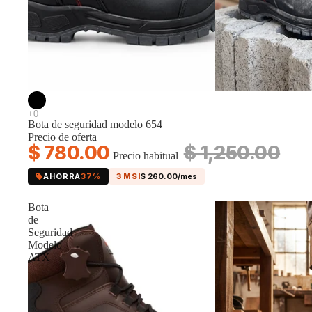
Contacto
Oferta
Bota de seguridad modelo 654
Precio de oferta
$ 780.00
$ 1,250.00
Precio habitual
AHORRA
37%
3 MSI
$ 260.00/mes
Bota
de
Seguridad
Modelo
Nosotros
ATX