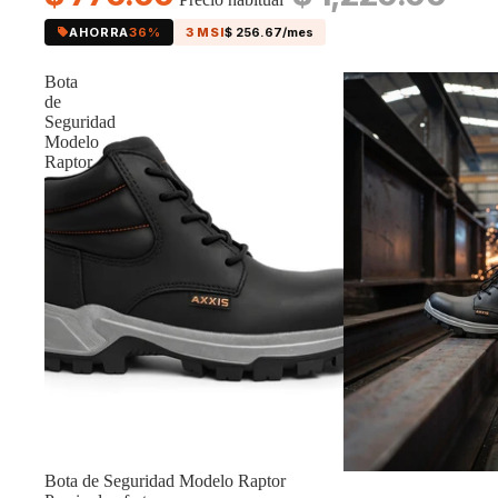
AHORRA
36%
3 MSI
$ 256.67/mes
Bota
de
Seguridad
Modelo
Raptor
Oferta
Bota de Seguridad Modelo Raptor