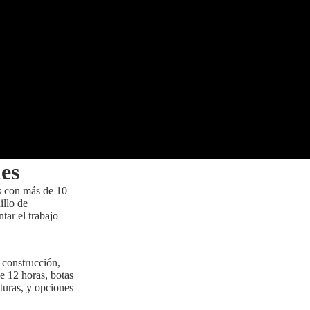
es
s con más de 10
illo de
tar el trabajo
 construcción,
e 12 horas, botas
turas, y opciones