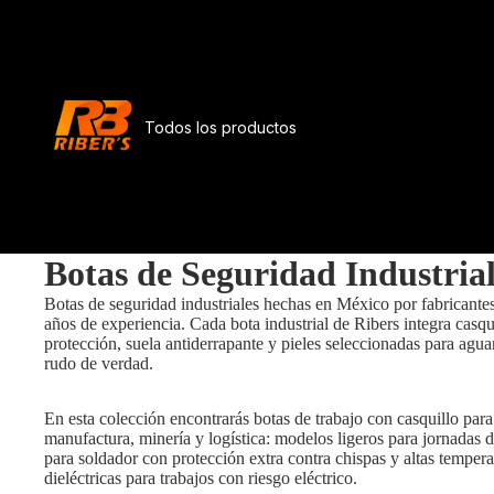
Todos los productos
Botas de Seguridad Industrial
Botas de seguridad industriales hechas en México por fabricante
años de experiencia. Cada bota industrial de Ribers integra casqu
protección, suela antiderrapante y pieles seleccionadas para aguan
rudo de verdad.
Tenis de seguridad
En esta colección encontrarás botas de trabajo con casquillo para
manufactura, minería y logística: modelos ligeros para jornadas d
para soldador con protección extra contra chispas y altas tempera
dieléctricas para trabajos con riesgo eléctrico.