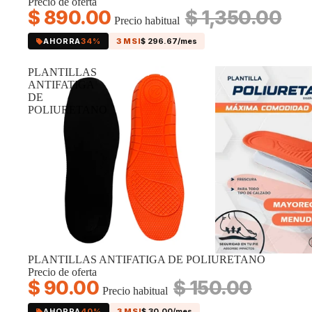
Precio de oferta
$ 890.00
$ 1,350.00
Precio habitual
AHORRA
34%
3 MSI
$ 296.67/mes
PLANTILLAS
ANTIFATIGA
DE
POLIURETANO
Oferta
PLANTILLAS ANTIFATIGA DE POLIURETANO
Precio de oferta
$ 90.00
$ 150.00
Precio habitual
AHORRA
40%
3 MSI
$ 30.00/mes