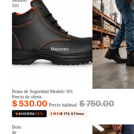
Modelo
501
Mayoreo
Oferta
Botas de Seguridad Modelo 501
Precio de oferta
$ 530.00
$ 750.00
Precio habitual
AHORRA
29%
3 MSI
$ 176.67/mes
Más
Bota
de